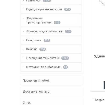
Приманки
3204
Підгодовування насадки
305
Зберігання і
транспортування
513
Аксесуари для риболовлі
314
Екіпіровка
335
Кемпінг
294
Удили
Оснащення та монтаж
1020
Інструменти рибальські
69
Повернення і обмін
Доставка і оплата
О нас