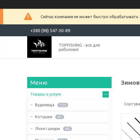
Сейчас компания не может быстро обрабатывать з
+380 (98) 547-30-89
TOPFISHING - все для
риболовлі
Зимов
Товары и услуги
Вудилища
1205
Котушки
607
Ліски і шнури
982