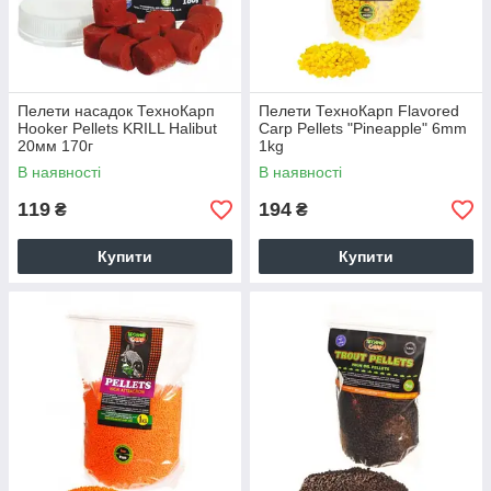
Пелети насадок ТехноКарп
Пелети ТехноКарп Flavored
Hooker Pellets KRILL Halibut
Carp Pellets "Pineapple" 6mm
20мм 170г
1kg
В наявності
В наявності
119
194
₴
₴
Купити
Купити