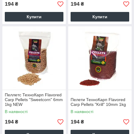
194
194
₴
₴
Купити
Купити
Пеллетс ТехноКарп Flavored
Carp Pellets "Sweetcorn" 6mm
Пелети ТехноКарп Flavored
1kg NEW
Carp Pellets "Krill" 10mm 1kg
В наявності
В наявності
194
194
₴
₴