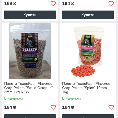
169
194
₴
₴
Купити
Купити
Пелети ТехноКарп Flavored
Пелети ТехноКарп Flavored
Carp Pellets "Squid Octopus"
Carp Pellets "Spice" 10mm
3mm 1kg NEW
1kg
В наявності
В наявності
194
194
₴
₴